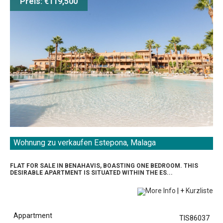
Preis: €119,500
Wohnung zu verkaufen Estepona, Malaga
Direkte Listung
Meerblick
FLAT FOR SALE IN BENAHAVIS, BOASTING ONE BEDROOM. THIS
Strandblick
DESIRABLE APARTMENT IS SITUATED WITHIN THE ES...
Golfblick
More Info
|
+
Kurzliste
Bergblick
Schwimmbad
Appartment
Garten
TIS86037