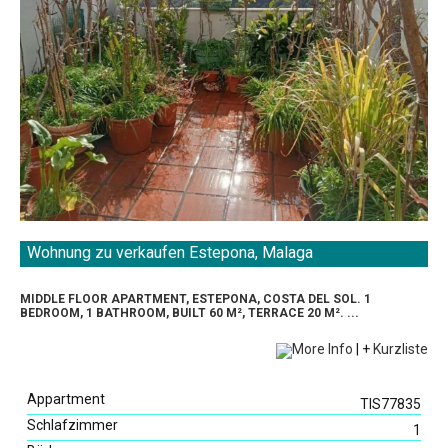
Wohnung zu verkaufen Estepona, Malaga
MIDDLE FLOOR APARTMENT, ESTEPONA, COSTA DEL SOL. 1
BEDROOM, 1 BATHROOM, BUILT 60 M², TERRACE 20 M². ...
More Info
|
+
Kurzliste
Appartment
TIS77835
Schlafzimmer
1