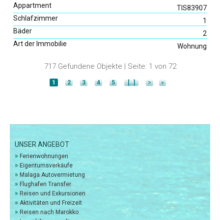
Appartment
TIS83907
Schlafzimmer
1
Bäder
2
Art der Immobilie
Wohnung
717 Gefundene Objekte | Seite: 1 von 72
1
2
3
4
5
[..]
>
»
UNSER ANGEBOT
»
Ferienwohnungen
»
Eigentumsverkäufe
»
Malaga Autovermietung
»
Flughafen Transfer
»
Reisen und Exkursionen
»
Aktivitäten und Freizeit
»
Reisen nach Marokko