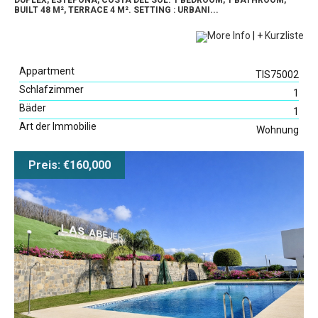
DUPLEX, ESTEPONA, COSTA DEL SOL. 1 BEDROOM, 1 BATHROOM,
BUILT 48 M², TERRACE 4 M². SETTING : URBANI...
More Info
|
+
Kurzliste
Appartment
TIS75002
Schlafzimmer
1
Bäder
1
Art der Immobilie
Wohnung
Preis: €160,000