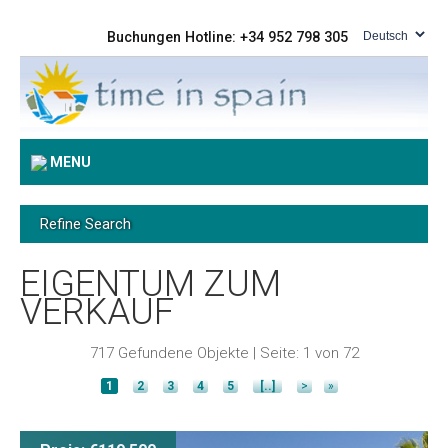
Buchungen Hotline: +34 952 798 305
MENU
Refine Search
EIGENTUM ZUM
VERKAUF
717 Gefundene Objekte | Seite: 1 von 72
1
2
3
4
5
[..]
>
»