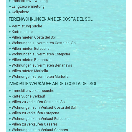
»
Immobilienverwaltung
»
Langzeitvermietung
»
Golfpakete
FERIENWOHNUNGEN AN DER COSTA DEL SOL
»
Vermietung Suche
»
Kartensuche
»
Villen mieten Costa del Sol
»
Wohnungen zu vermieten Costa del Sol
»
Villen mieten Estepona
»
Wohnungen zu vermieten Estepona
»
Villen mieten Benahavis
»
Wohnungen zu vermieten Benahavis
»
Villen mieten Marbella
»
Wohnungen zu vermieten Marbella
IMMOBILIENVERKÄUFE AN DER COSTA DEL SOL
»
Immobilienverkaufssuche
»
Karte Suche Verkauf
»
Villen zu verkaufen Costa del Sol
»
Wohnungen zum Verkauf Costa del Sol
»
Villen zu verkaufen Estepona
»
Wohnungen zum Verkauf Estepona
»
Villen zu verkaufen Casares
»
Wohnungen zum Verkauf Casares