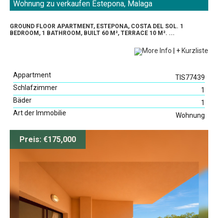
Wohnung zu verkaufen Estepona, Malaga
GROUND FLOOR APARTMENT, ESTEPONA, COSTA DEL SOL. 1
BEDROOM, 1 BATHROOM, BUILT 60 M², TERRACE 10 M². ...
More Info
|
+
Kurzliste
Appartment
TIS77439
Schlafzimmer
1
Bäder
1
Art der Immobilie
Wohnung
Preis: €175,000