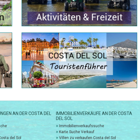
NGEN AN DER COSTA DEL
IMMOBILIENVERKÄUFE AN DER COSTA
DEL SOL
»
uche
Immobilienverkaufssuche
»
Karte Suche Verkauf
»
Costa del Sol
Villen zu verkaufen Costa del Sol