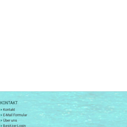
KONTAKT
»
Kontakt
»
E-Mail Formular
»
Über uns
»
Besitzer-Login