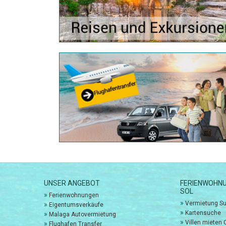
UNSER ANGEBOT
FERIENWOHNU
SOL
»
Ferienwohnungen
»
Vermietung S
»
Eigentumsverkäufe
»
Kartensuche
»
Malaga Autovermietung
»
Villen mieten 
»
Flughafen Transfer