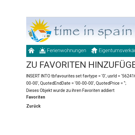
Ferienwohnungen
Eigentumsverkä
ZU FAVORITEN HINZUFÜG
INSERT INTO tbfavourites set favtype = '0', usrId = '5624166
00-00', QuotedEndDate = '00-00-00', QuotedPrice = '';
Dieses Objekt wurde zu ihren Favoriten addiert
Favoriten
Zurück