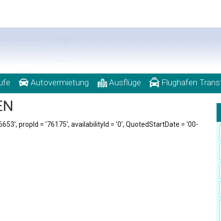
ufe
Autovermietung
Ausflüge
Flughafen Trans
EN
53', propId = '76175', availabilityId = '0', QuotedStartDate = '00-